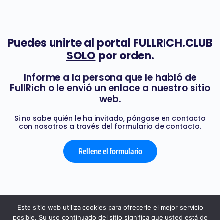
Puedes unirte al portal FULLRICH.CLUB
SOLO
por orden.
Informe a la persona que le habló de
FullRich o le envió un enlace a nuestro sitio
web.
Si no sabe quién le ha invitado, póngase en contacto
con nosotros a través del formulario de contacto.
Rellene el formulario
Este sitio web utiliza cookies para ofrecerle el mejor servicio
posible. Su uso continuado del sitio significa que usted está de
© 2026 - FULL RICH