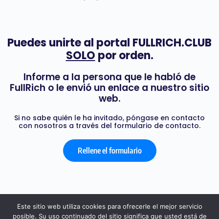
Puedes unirte al portal FULLRICH.CLUB
SOLO
por orden.
Informe a la persona que le habló de
FullRich o le envió un enlace a nuestro sitio
web.
Si no sabe quién le ha invitado, póngase en contacto
con nosotros a través del formulario de contacto.
Rellene el formulario
Este sitio web utiliza cookies para ofrecerle el mejor servicio
posible. Su uso continuado del sitio significa que usted está de
© 2026 - FULL RICH