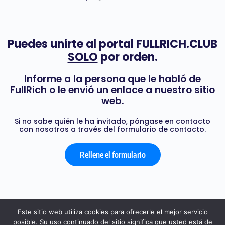
Puedes unirte al portal FULLRICH.CLUB
SOLO
por orden.
Informe a la persona que le habló de
FullRich o le envió un enlace a nuestro sitio
web.
Si no sabe quién le ha invitado, póngase en contacto
con nosotros a través del formulario de contacto.
Rellene el formulario
Este sitio web utiliza cookies para ofrecerle el mejor servicio
posible. Su uso continuado del sitio significa que usted está de
© 2026 - FULL RICH