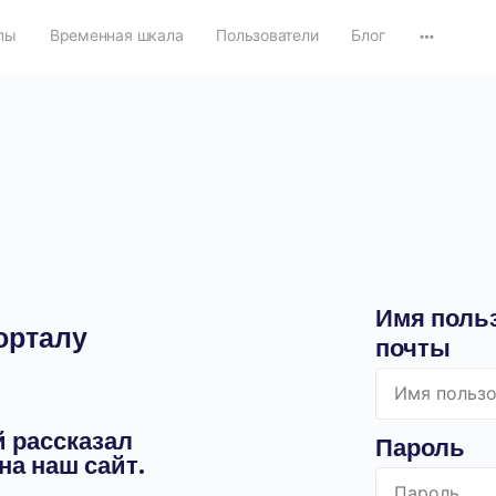
пы
Временная шкала
Пользователи
Блог
Имя польз
орталу
почты
й рассказал
Пароль
на наш сайт.